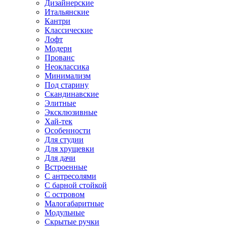
Дизайнерские
Итальянские
Кантри
Классические
Лофт
Модерн
Прованс
Неоклассика
Минимализм
Под старину
Скандинавские
Элитные
Эксклюзивные
Хай-тек
Особенности
Для студии
Для хрущевки
Для дачи
Встроенные
С антресолями
С барной стойкой
С островом
Малогабаритные
Модульные
Скрытые ручки