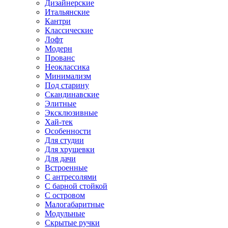
Дизайнерские
Итальянские
Кантри
Классические
Лофт
Модерн
Прованс
Неоклассика
Минимализм
Под старину
Скандинавские
Элитные
Эксклюзивные
Хай-тек
Особенности
Для студии
Для хрущевки
Для дачи
Встроенные
С антресолями
С барной стойкой
С островом
Малогабаритные
Модульные
Скрытые ручки