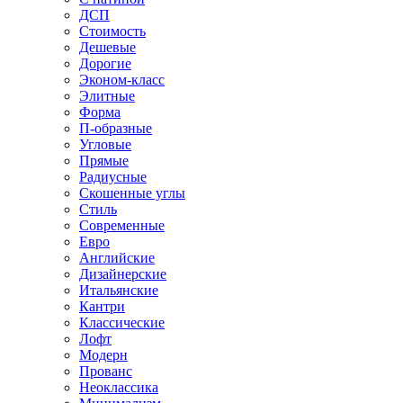
ДСП
Стоимость
Дешевые
Дорогие
Эконом-класс
Элитные
Форма
П-образные
Угловые
Прямые
Радиусные
Скошенные углы
Стиль
Современные
Евро
Английские
Дизайнерские
Итальянские
Кантри
Классические
Лофт
Модерн
Прованс
Неоклассика