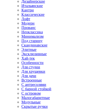
Дизайнерские
Итальянские
Кантри
Классические
Лофт
Модерн
Прованс
Неоклассика
Минимализм
Под старину
Скандинавские
Элитные
Эксклюзивные
Хай-тек
Особенности
Для студии
Для хрущевки
Для дачи
Встроенные
С антресолями
С барной стойкой
С островом
Малогабаритные
Модульные
Скрытые ручки