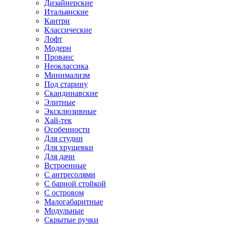
Дизайнерские
Итальянские
Кантри
Классические
Лофт
Модерн
Прованс
Неоклассика
Минимализм
Под старину
Скандинавские
Элитные
Эксклюзивные
Хай-тек
Особенности
Для студии
Для хрущевки
Для дачи
Встроенные
С антресолями
С барной стойкой
С островом
Малогабаритные
Модульные
Скрытые ручки