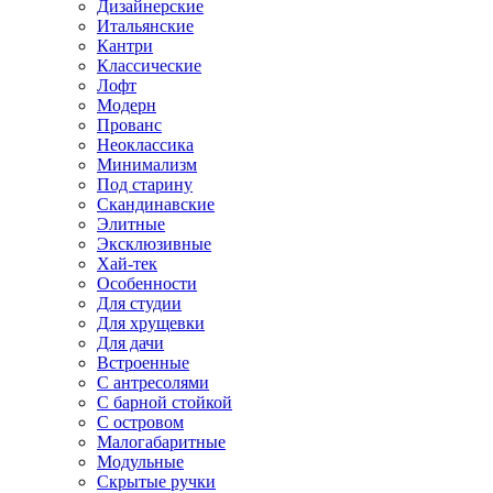
Дизайнерские
Итальянские
Кантри
Классические
Лофт
Модерн
Прованс
Неоклассика
Минимализм
Под старину
Скандинавские
Элитные
Эксклюзивные
Хай-тек
Особенности
Для студии
Для хрущевки
Для дачи
Встроенные
С антресолями
С барной стойкой
С островом
Малогабаритные
Модульные
Скрытые ручки