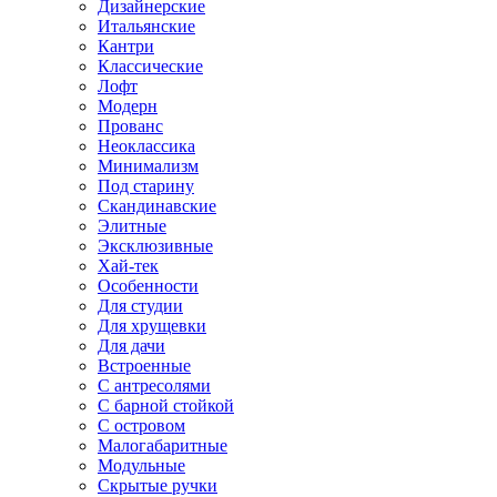
Дизайнерские
Итальянские
Кантри
Классические
Лофт
Модерн
Прованс
Неоклассика
Минимализм
Под старину
Скандинавские
Элитные
Эксклюзивные
Хай-тек
Особенности
Для студии
Для хрущевки
Для дачи
Встроенные
С антресолями
С барной стойкой
С островом
Малогабаритные
Модульные
Скрытые ручки