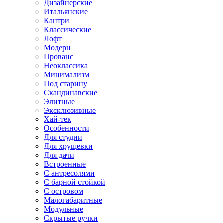
Дизайнерские
Итальянские
Кантри
Классические
Лофт
Модерн
Прованс
Неоклассика
Минимализм
Под старину
Скандинавские
Элитные
Эксклюзивные
Хай-тек
Особенности
Для студии
Для хрущевки
Для дачи
Встроенные
С антресолями
С барной стойкой
С островом
Малогабаритные
Модульные
Скрытые ручки