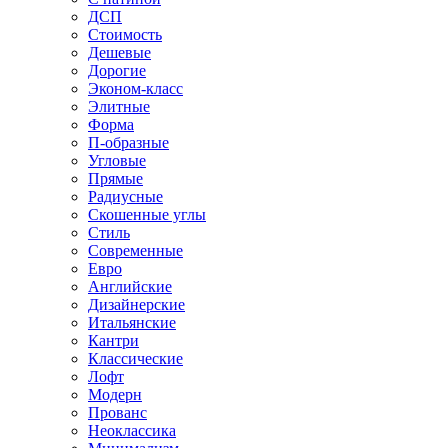
ДСП
Стоимость
Дешевые
Дорогие
Эконом-класс
Элитные
Форма
П-образные
Угловые
Прямые
Радиусные
Скошенные углы
Стиль
Современные
Евро
Английские
Дизайнерские
Итальянские
Кантри
Классические
Лофт
Модерн
Прованс
Неоклассика