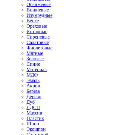
Оранжевые
Вишневые
Изумрудные
Венге
Ореховые
Янтарные
Сиреневые
Салатовые
Фиолетовые
Мятные
Золотые
Синие
Материал
МДФ
Эмаль
Акрил
Береза
Дерево
Дуб
ЛДСП
Массив
Пластик
Шпон
Экошпон
С патиной