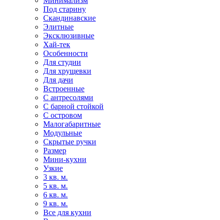
Минимализм
Под старину
Скандинавские
Элитные
Эксклюзивные
Хай-тек
Особенности
Для студии
Для хрущевки
Для дачи
Встроенные
С антресолями
С барной стойкой
С островом
Малогабаритные
Модульные
Скрытые ручки
Размер
Мини-кухни
Узкие
3 кв. м.
5 кв. м.
6 кв. м.
9 кв. м.
Все для кухни