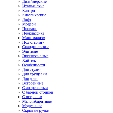
Дизайнерские
Итальянские
Кантри
Классические
Лофт
Модерн
Прованс
Неоклассика
Минимализм
Под старину
Скандинавские
Элитные
Эксклюзивные
Хай-тек
Особенности
Для студии
Для хрущевки
Для дачи
Встроенные
С антресолями
С барной стойкой
С островом
Малогабаритные
Модульные
Скрытые ручки