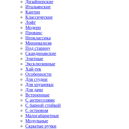
Дизайнерские
Итальянские
Кантри
Классические
Лофт
Модерн
Прованс
Неоклассика
Минимализм
Под старину
Скандинавские
Элитные
Эксклюзивные
Хай-тек
Особенности
Для студии
Для хрущевки
Для дачи
Встроенные
С антресолями
С барной стойкой
С островом
Малогабаритные
Модульные
Скрытые ручки