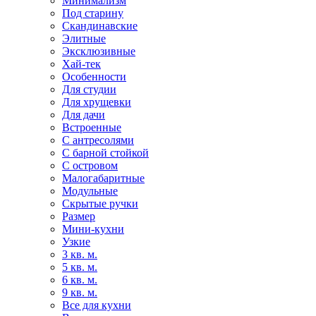
Минимализм
Под старину
Скандинавские
Элитные
Эксклюзивные
Хай-тек
Особенности
Для студии
Для хрущевки
Для дачи
Встроенные
С антресолями
С барной стойкой
С островом
Малогабаритные
Модульные
Скрытые ручки
Размер
Мини-кухни
Узкие
3 кв. м.
5 кв. м.
6 кв. м.
9 кв. м.
Все для кухни