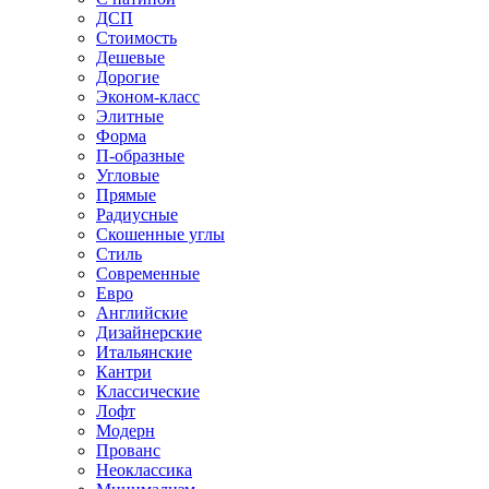
ДСП
Стоимость
Дешевые
Дорогие
Эконом-класс
Элитные
Форма
П-образные
Угловые
Прямые
Радиусные
Скошенные углы
Стиль
Современные
Евро
Английские
Дизайнерские
Итальянские
Кантри
Классические
Лофт
Модерн
Прованс
Неоклассика