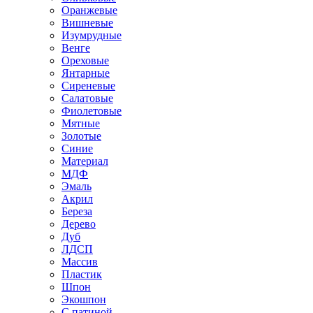
Оранжевые
Вишневые
Изумрудные
Венге
Ореховые
Янтарные
Сиреневые
Салатовые
Фиолетовые
Мятные
Золотые
Синие
Материал
МДФ
Эмаль
Акрил
Береза
Дерево
Дуб
ЛДСП
Массив
Пластик
Шпон
Экошпон
С патиной