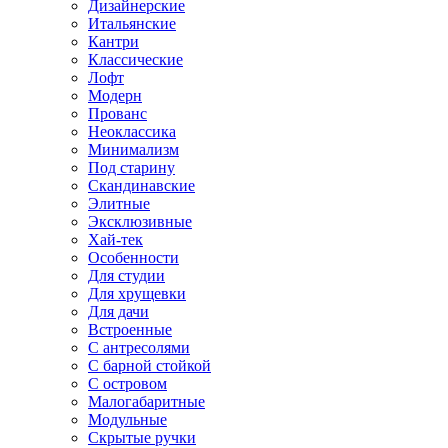
Дизайнерские
Итальянские
Кантри
Классические
Лофт
Модерн
Прованс
Неоклассика
Минимализм
Под старину
Скандинавские
Элитные
Эксклюзивные
Хай-тек
Особенности
Для студии
Для хрущевки
Для дачи
Встроенные
С антресолями
С барной стойкой
С островом
Малогабаритные
Модульные
Скрытые ручки