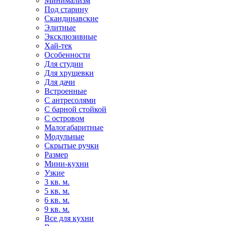
Минимализм
Под старину
Скандинавские
Элитные
Эксклюзивные
Хай-тек
Особенности
Для студии
Для хрущевки
Для дачи
Встроенные
С антресолями
С барной стойкой
С островом
Малогабаритные
Модульные
Скрытые ручки
Размер
Мини-кухни
Узкие
3 кв. м.
5 кв. м.
6 кв. м.
9 кв. м.
Все для кухни