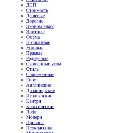
ДСП
Стоимость
Дешевые
Дорогие
Эконом-класс
Элитные
Форма
П-образные
Угловые
Прямые
Радиусные
Скошенные углы
Стиль
Современные
Евро
Английские
Дизайнерские
Итальянские
Кантри
Классические
Лофт
Модерн
Прованс
Неоклассика