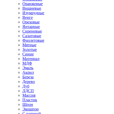
Оранжевые
Вишневые
Изумрудные
Венге
Ореховые
Янтарные
Сиреневые
Салатовые
Фиолетовые
Мятные
Золотые
Синие
Материал
МДФ
Эмаль
Акрил
Береза
Дерево
Дуб
ЛДСП
Массив
Пластик
Шпон
Экошпон
С патиной