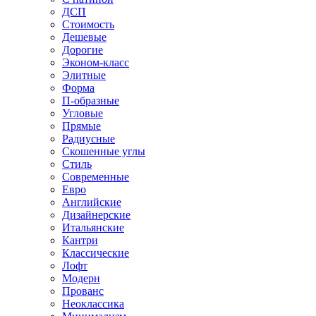
ДСП
Стоимость
Дешевые
Дорогие
Эконом-класс
Элитные
Форма
П-образные
Угловые
Прямые
Радиусные
Скошенные углы
Стиль
Современные
Евро
Английские
Дизайнерские
Итальянские
Кантри
Классические
Лофт
Модерн
Прованс
Неоклассика