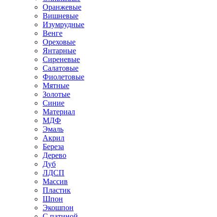
Оранжевые
Вишневые
Изумрудные
Венге
Ореховые
Янтарные
Сиреневые
Салатовые
Фиолетовые
Мятные
Золотые
Синие
Материал
МДФ
Эмаль
Акрил
Береза
Дерево
Дуб
ЛДСП
Массив
Пластик
Шпон
Экошпон
С патиной