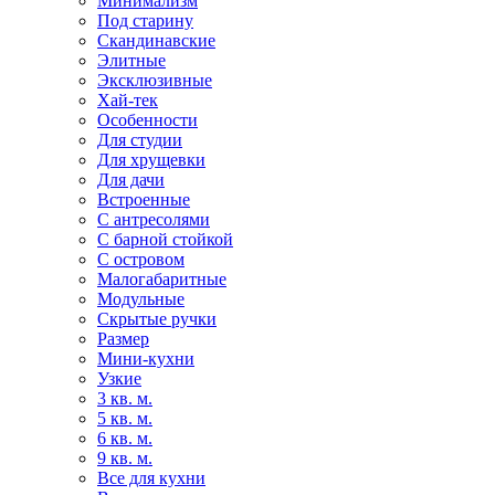
Минимализм
Под старину
Скандинавские
Элитные
Эксклюзивные
Хай-тек
Особенности
Для студии
Для хрущевки
Для дачи
Встроенные
С антресолями
С барной стойкой
С островом
Малогабаритные
Модульные
Скрытые ручки
Размер
Мини-кухни
Узкие
3 кв. м.
5 кв. м.
6 кв. м.
9 кв. м.
Все для кухни