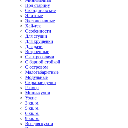
Минимализм
Под старину
Скандинавские
Элитные
Эксклюзивные
Хай-тек
Особенности
Для студии
Для хрущевки
Для дачи
Встроенные
С антресолями
С барной стойкой
С островом
Малогабаритные
Модульные
Скрытые ручки
Размер
Мини-кухни
Узкие
3 кв. м.
5 кв. м.
6 кв. м.
9 кв. м.
Все для кухни