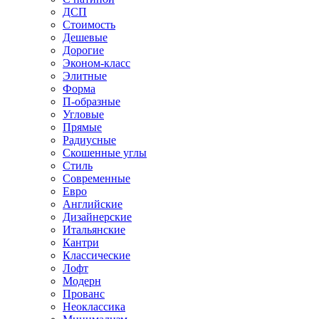
ДСП
Стоимость
Дешевые
Дорогие
Эконом-класс
Элитные
Форма
П-образные
Угловые
Прямые
Радиусные
Скошенные углы
Стиль
Современные
Евро
Английские
Дизайнерские
Итальянские
Кантри
Классические
Лофт
Модерн
Прованс
Неоклассика