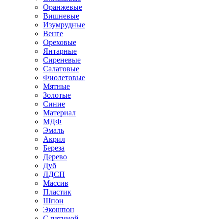
Оранжевые
Вишневые
Изумрудные
Венге
Ореховые
Янтарные
Сиреневые
Салатовые
Фиолетовые
Мятные
Золотые
Синие
Материал
МДФ
Эмаль
Акрил
Береза
Дерево
Дуб
ЛДСП
Массив
Пластик
Шпон
Экошпон
С патиной