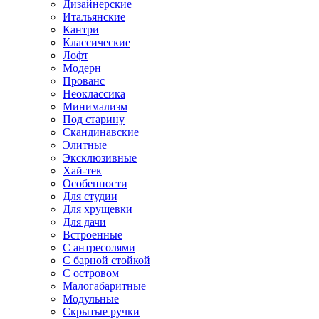
Дизайнерские
Итальянские
Кантри
Классические
Лофт
Модерн
Прованс
Неоклассика
Минимализм
Под старину
Скандинавские
Элитные
Эксклюзивные
Хай-тек
Особенности
Для студии
Для хрущевки
Для дачи
Встроенные
С антресолями
С барной стойкой
С островом
Малогабаритные
Модульные
Скрытые ручки