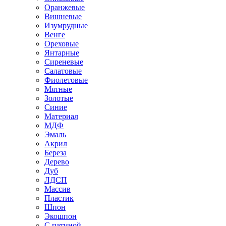
Оранжевые
Вишневые
Изумрудные
Венге
Ореховые
Янтарные
Сиреневые
Салатовые
Фиолетовые
Мятные
Золотые
Синие
Материал
МДФ
Эмаль
Акрил
Береза
Дерево
Дуб
ЛДСП
Массив
Пластик
Шпон
Экошпон
С патиной