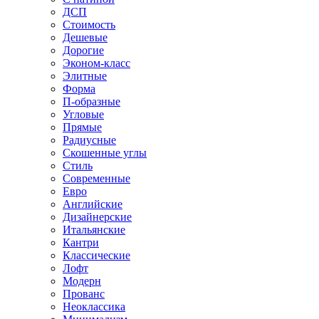
ДСП
Стоимость
Дешевые
Дорогие
Эконом-класс
Элитные
Форма
П-образные
Угловые
Прямые
Радиусные
Скошенные углы
Стиль
Современные
Евро
Английские
Дизайнерские
Итальянские
Кантри
Классические
Лофт
Модерн
Прованс
Неоклассика