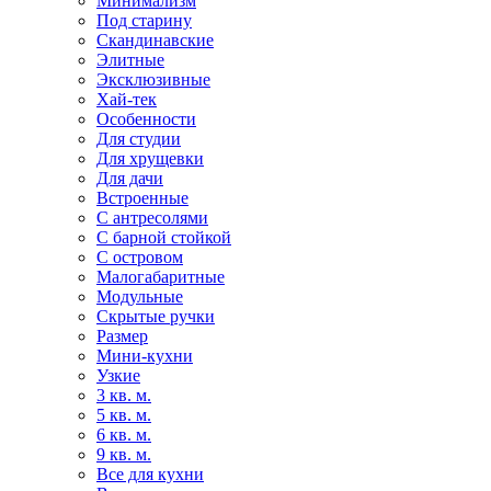
Минимализм
Под старину
Скандинавские
Элитные
Эксклюзивные
Хай-тек
Особенности
Для студии
Для хрущевки
Для дачи
Встроенные
С антресолями
С барной стойкой
С островом
Малогабаритные
Модульные
Скрытые ручки
Размер
Мини-кухни
Узкие
3 кв. м.
5 кв. м.
6 кв. м.
9 кв. м.
Все для кухни