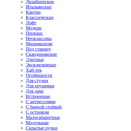
Дизайнерские
Итальянские
Кантри
Классические
Лофт
Модерн
Прованс
Неоклассика
Минимализм
Под старину
Скандинавские
Элитные
Эксклюзивные
Хай-тек
Особенности
Для студии
Для хрущевки
Для дачи
Встроенные
С антресолями
С барной стойкой
С островом
Малогабаритные
Модульные
Скрытые ручки