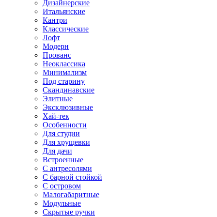
Дизайнерские
Итальянские
Кантри
Классические
Лофт
Модерн
Прованс
Неоклассика
Минимализм
Под старину
Скандинавские
Элитные
Эксклюзивные
Хай-тек
Особенности
Для студии
Для хрущевки
Для дачи
Встроенные
С антресолями
С барной стойкой
С островом
Малогабаритные
Модульные
Скрытые ручки