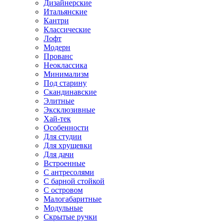
Дизайнерские
Итальянские
Кантри
Классические
Лофт
Модерн
Прованс
Неоклассика
Минимализм
Под старину
Скандинавские
Элитные
Эксклюзивные
Хай-тек
Особенности
Для студии
Для хрущевки
Для дачи
Встроенные
С антресолями
С барной стойкой
С островом
Малогабаритные
Модульные
Скрытые ручки