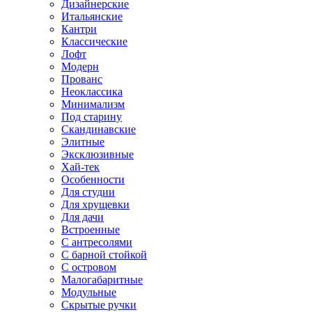
Дизайнерские
Итальянские
Кантри
Классические
Лофт
Модерн
Прованс
Неоклассика
Минимализм
Под старину
Скандинавские
Элитные
Эксклюзивные
Хай-тек
Особенности
Для студии
Для хрущевки
Для дачи
Встроенные
С антресолями
С барной стойкой
С островом
Малогабаритные
Модульные
Скрытые ручки