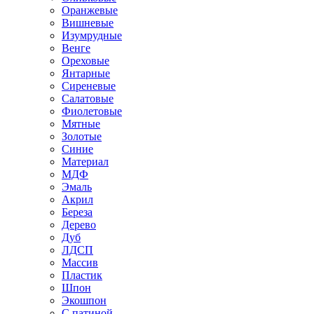
Оранжевые
Вишневые
Изумрудные
Венге
Ореховые
Янтарные
Сиреневые
Салатовые
Фиолетовые
Мятные
Золотые
Синие
Материал
МДФ
Эмаль
Акрил
Береза
Дерево
Дуб
ЛДСП
Массив
Пластик
Шпон
Экошпон
С патиной