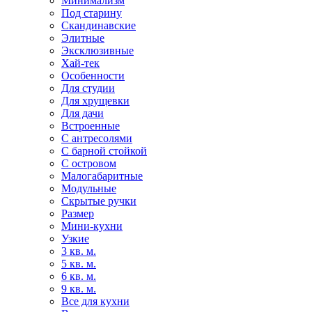
Минимализм
Под старину
Скандинавские
Элитные
Эксклюзивные
Хай-тек
Особенности
Для студии
Для хрущевки
Для дачи
Встроенные
С антресолями
С барной стойкой
С островом
Малогабаритные
Модульные
Скрытые ручки
Размер
Мини-кухни
Узкие
3 кв. м.
5 кв. м.
6 кв. м.
9 кв. м.
Все для кухни