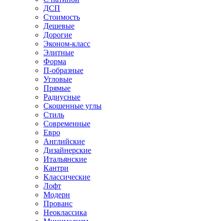
ДСП
Стоимость
Дешевые
Дорогие
Эконом-класс
Элитные
Форма
П-образные
Угловые
Прямые
Радиусные
Скошенные углы
Стиль
Современные
Евро
Английские
Дизайнерские
Итальянские
Кантри
Классические
Лофт
Модерн
Прованс
Неоклассика