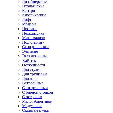
Дизайнерские
Итальянские
Кантри
Классические
Лофт
Модерн
Прованс
Неоклассика
Минимализм
Под старину
Скандинавские
Элитные
Эксклюзивные
Хай-тек
Особенности
Для студии
Для хрущевки
Для дачи
Встроенные
С антресолями
С барной стойкой
С островом
Малогабаритные
Модульные
Скрытые ручки