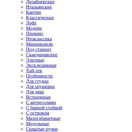
Дизайнерские
Итальянские
Кантри
Классические
Лофт
Модерн
Прованс
Неоклассика
Минимализм
Под старину
Скандинавские
Элитные
Эксклюзивные
Хай-тек
Особенности
Для студии
Для хрущевки
Для дачи
Встроенные
С антресолями
С барной стойкой
С островом
Малогабаритные
Модульные
Скрытые ручки