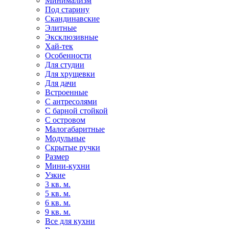
Минимализм
Под старину
Скандинавские
Элитные
Эксклюзивные
Хай-тек
Особенности
Для студии
Для хрущевки
Для дачи
Встроенные
С антресолями
С барной стойкой
С островом
Малогабаритные
Модульные
Скрытые ручки
Размер
Мини-кухни
Узкие
3 кв. м.
5 кв. м.
6 кв. м.
9 кв. м.
Все для кухни