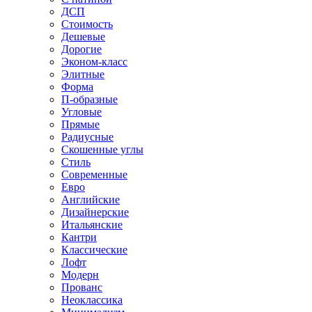
ДСП
Стоимость
Дешевые
Дорогие
Эконом-класс
Элитные
Форма
П-образные
Угловые
Прямые
Радиусные
Скошенные углы
Стиль
Современные
Евро
Английские
Дизайнерские
Итальянские
Кантри
Классические
Лофт
Модерн
Прованс
Неоклассика