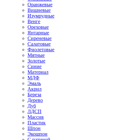
Оранжевые
Вишневые
Изумрудные
Венге
Ореховые
Янтарные
Сиреневые
Салатовые
Фиолетовые
Мятные
Золотые
Синие
Материал
МДФ
Эмаль
Акрил
Береза
Дерево
Дуб
ЛДСП
Массив
Пластик
Шпон
Экошпон
С патиной