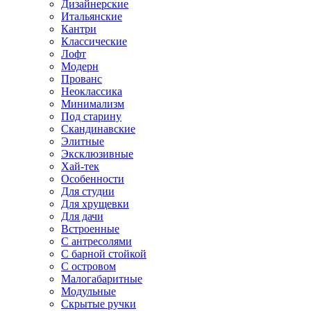
Дизайнерские
Итальянские
Кантри
Классические
Лофт
Модерн
Прованс
Неоклассика
Минимализм
Под старину
Скандинавские
Элитные
Эксклюзивные
Хай-тек
Особенности
Для студии
Для хрущевки
Для дачи
Встроенные
С антресолями
С барной стойкой
С островом
Малогабаритные
Модульные
Скрытые ручки