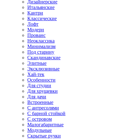
Дизайнерские
Итальянские
Кантри
Классические
Лофт
Модерн
Прованс
Неоклассика
Минимализм
Под старину
Скандинавские
Элитные
Эксклюзивные
Хай-тек
Особенности
Для студии
Для хрущевки
Для дачи
Встроенные
С антресолями
С барной стойкой
С островом
Малогабаритные
Модульные
Скрытые ручки