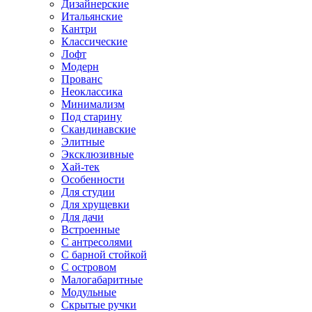
Дизайнерские
Итальянские
Кантри
Классические
Лофт
Модерн
Прованс
Неоклассика
Минимализм
Под старину
Скандинавские
Элитные
Эксклюзивные
Хай-тек
Особенности
Для студии
Для хрущевки
Для дачи
Встроенные
С антресолями
С барной стойкой
С островом
Малогабаритные
Модульные
Скрытые ручки