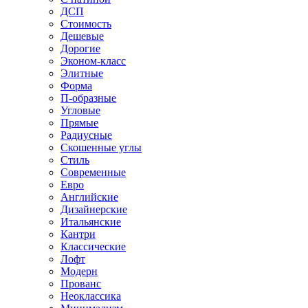
ДСП
Стоимость
Дешевые
Дорогие
Эконом-класс
Элитные
Форма
П-образные
Угловые
Прямые
Радиусные
Скошенные углы
Стиль
Современные
Евро
Английские
Дизайнерские
Итальянские
Кантри
Классические
Лофт
Модерн
Прованс
Неоклассика