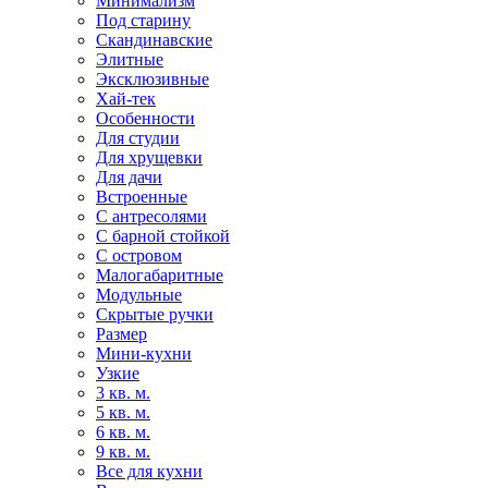
Минимализм
Под старину
Скандинавские
Элитные
Эксклюзивные
Хай-тек
Особенности
Для студии
Для хрущевки
Для дачи
Встроенные
С антресолями
С барной стойкой
С островом
Малогабаритные
Модульные
Скрытые ручки
Размер
Мини-кухни
Узкие
3 кв. м.
5 кв. м.
6 кв. м.
9 кв. м.
Все для кухни