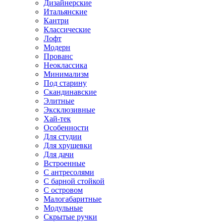
Дизайнерские
Итальянские
Кантри
Классические
Лофт
Модерн
Прованс
Неоклассика
Минимализм
Под старину
Скандинавские
Элитные
Эксклюзивные
Хай-тек
Особенности
Для студии
Для хрущевки
Для дачи
Встроенные
С антресолями
С барной стойкой
С островом
Малогабаритные
Модульные
Скрытые ручки