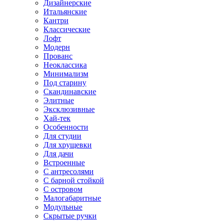
Дизайнерские
Итальянские
Кантри
Классические
Лофт
Модерн
Прованс
Неоклассика
Минимализм
Под старину
Скандинавские
Элитные
Эксклюзивные
Хай-тек
Особенности
Для студии
Для хрущевки
Для дачи
Встроенные
С антресолями
С барной стойкой
С островом
Малогабаритные
Модульные
Скрытые ручки