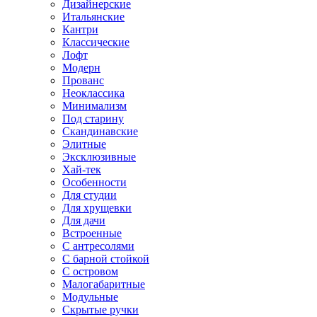
Дизайнерские
Итальянские
Кантри
Классические
Лофт
Модерн
Прованс
Неоклассика
Минимализм
Под старину
Скандинавские
Элитные
Эксклюзивные
Хай-тек
Особенности
Для студии
Для хрущевки
Для дачи
Встроенные
С антресолями
С барной стойкой
С островом
Малогабаритные
Модульные
Скрытые ручки