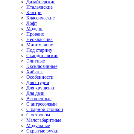
Дизайнерские
Итальянские
Кантри
Классические
Лофт
Модерн
Прованс
Неоклассика
Минимализм
Под старину
Скандинавские
Элитные
Эксклюзивные
Хай-тек
Особенности
Для студии
Для хрущевки
Для дачи
Встроенные
С антресолями
С барной стойкой
С островом
Малогабаритные
Модульные
Скрытые ручки