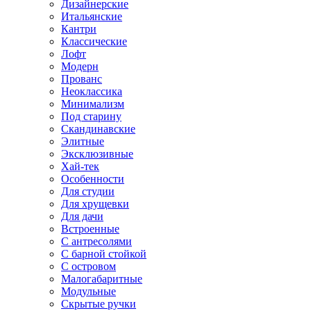
Дизайнерские
Итальянские
Кантри
Классические
Лофт
Модерн
Прованс
Неоклассика
Минимализм
Под старину
Скандинавские
Элитные
Эксклюзивные
Хай-тек
Особенности
Для студии
Для хрущевки
Для дачи
Встроенные
С антресолями
С барной стойкой
С островом
Малогабаритные
Модульные
Скрытые ручки