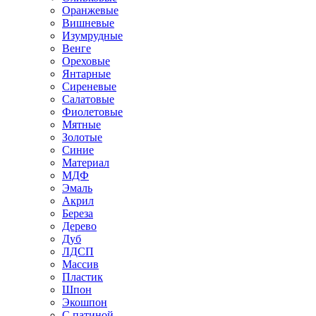
Оранжевые
Вишневые
Изумрудные
Венге
Ореховые
Янтарные
Сиреневые
Салатовые
Фиолетовые
Мятные
Золотые
Синие
Материал
МДФ
Эмаль
Акрил
Береза
Дерево
Дуб
ЛДСП
Массив
Пластик
Шпон
Экошпон
С патиной