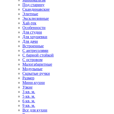
Минимализм
Под старину
Скандинавские
Элитные
Эксклюзивные
Хай-тек
Особенности
Для студии
Для хрущевки
Для дачи
Встроенные
С антресолями
С барной стойкой
С островом
Малогабаритные
Модульные
Скрытые ручки
Размер
Мини-кухни
Узкие
3 кв. м.
5 кв. м.
6 кв. м.
9 кв. м.
Все для кухни