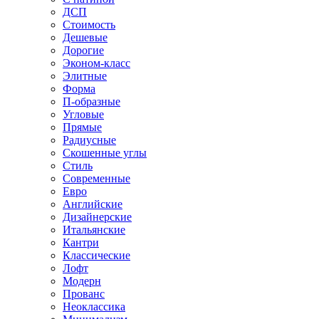
ДСП
Стоимость
Дешевые
Дорогие
Эконом-класс
Элитные
Форма
П-образные
Угловые
Прямые
Радиусные
Скошенные углы
Стиль
Современные
Евро
Английские
Дизайнерские
Итальянские
Кантри
Классические
Лофт
Модерн
Прованс
Неоклассика