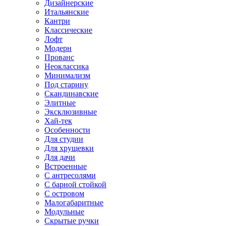
Дизайнерские
Итальянские
Кантри
Классические
Лофт
Модерн
Прованс
Неоклассика
Минимализм
Под старину
Скандинавские
Элитные
Эксклюзивные
Хай-тек
Особенности
Для студии
Для хрущевки
Для дачи
Встроенные
С антресолями
С барной стойкой
С островом
Малогабаритные
Модульные
Скрытые ручки