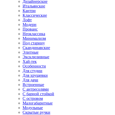
Дизайнерские
Итальянские
Кантри
Классические
Лофт
Модерн
Прованс
Неоклассика
Минимализм
Под старину
Скандинавские
Элитные
Эксклюзивные
Хай-тек
Особенности
Для студии
Для хрущевки
Для дачи
Встроенные
С антресолями
С барной стойкой
С островом
Малогабаритные
Модульные
Скрытые ручки