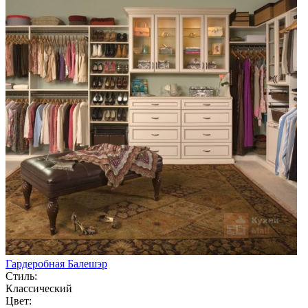
Гардеробная Балешэр
Стиль:
Классический
Цвет: