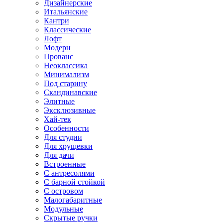
Дизайнерские
Итальянские
Кантри
Классические
Лофт
Модерн
Прованс
Неоклассика
Минимализм
Под старину
Скандинавские
Элитные
Эксклюзивные
Хай-тек
Особенности
Для студии
Для хрущевки
Для дачи
Встроенные
С антресолями
С барной стойкой
С островом
Малогабаритные
Модульные
Скрытые ручки