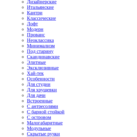
Дизайнерские
Итальянские
Кантри
Классические
Лофт
Модерн
Прованс
Неоклассика
Минимализм
Под старину
Скандинавские
Элитные
Эксклюзивные
Хай-тек
Особенности
Для студии
Для хрущевки
Для дачи
Встроенные
С антресолями
С барной стойкой
С островом
Малогабаритные
Модульные
Скрытые ручки