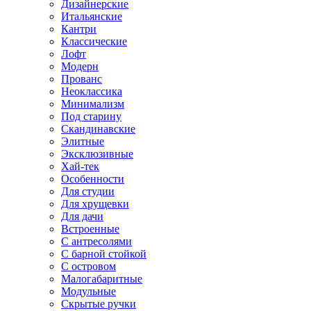
Дизайнерские
Итальянские
Кантри
Классические
Лофт
Модерн
Прованс
Неоклассика
Минимализм
Под старину
Скандинавские
Элитные
Эксклюзивные
Хай-тек
Особенности
Для студии
Для хрущевки
Для дачи
Встроенные
С антресолями
С барной стойкой
С островом
Малогабаритные
Модульные
Скрытые ручки