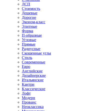
ДСП
Стоимость
Дешевые
Дорогие
Эконом-класс
Элитные
Форма
П-образные
Угловые
Прямые
Радиусные
Скошенные углы
Стиль
Современные
Евро
Английские
Дизайнерские
Итальянские
Кантри
Классические
Лофт
Модерн
Прованс
Неоклассика