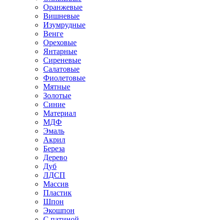
Оранжевые
Вишневые
Изумрудные
Венге
Ореховые
Янтарные
Сиреневые
Салатовые
Фиолетовые
Мятные
Золотые
Синие
Материал
МДФ
Эмаль
Акрил
Береза
Дерево
Дуб
ЛДСП
Массив
Пластик
Шпон
Экошпон
С патиной