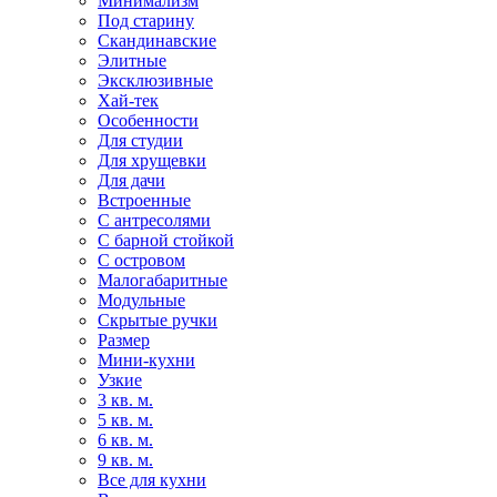
Минимализм
Под старину
Скандинавские
Элитные
Эксклюзивные
Хай-тек
Особенности
Для студии
Для хрущевки
Для дачи
Встроенные
С антресолями
С барной стойкой
С островом
Малогабаритные
Модульные
Скрытые ручки
Размер
Мини-кухни
Узкие
3 кв. м.
5 кв. м.
6 кв. м.
9 кв. м.
Все для кухни