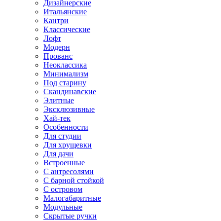
Дизайнерские
Итальянские
Кантри
Классические
Лофт
Модерн
Прованс
Неоклассика
Минимализм
Под старину
Скандинавские
Элитные
Эксклюзивные
Хай-тек
Особенности
Для студии
Для хрущевки
Для дачи
Встроенные
С антресолями
С барной стойкой
С островом
Малогабаритные
Модульные
Скрытые ручки