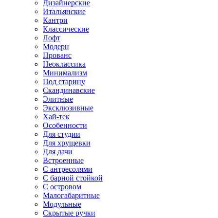
Дизайнерские
Итальянские
Кантри
Классические
Лофт
Модерн
Прованс
Неоклассика
Минимализм
Под старину
Скандинавские
Элитные
Эксклюзивные
Хай-тек
Особенности
Для студии
Для хрущевки
Для дачи
Встроенные
С антресолями
С барной стойкой
С островом
Малогабаритные
Модульные
Скрытые ручки