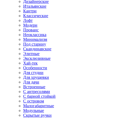
Дизайнерские
Итальянские
Кантри
Классические
Лофт
Модерн
Прованс
Неоклассика
Минимализм
Под старину
Скандинавские
Элитные
Эксклюзивные
Хай-тек
Особенности
Для студии
Для хрущевки
Для дачи
Встроенные
С антресолями
С барной стойкой
С островом
Малогабаритные
Модульные
Скрытые ручки