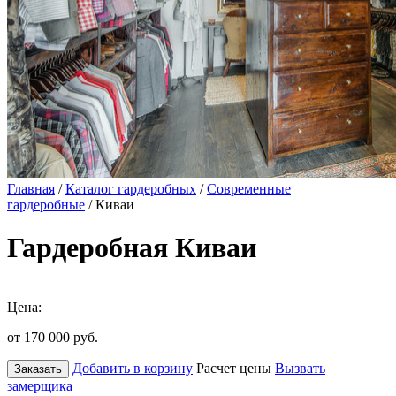
Главная
/
Каталог гардеробных
/
Современные
гардеробные
/ Киваи
Гардеробная Киваи
Цена:
от 170 000
руб.
Добавить в корзину
Расчет цены
Вызвать
Заказать
замерщика