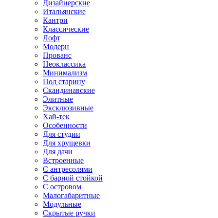
Дизайнерские
Итальянские
Кантри
Классические
Лофт
Модерн
Прованс
Неоклассика
Минимализм
Под старину
Скандинавские
Элитные
Эксклюзивные
Хай-тек
Особенности
Для студии
Для хрущевки
Для дачи
Встроенные
С антресолями
С барной стойкой
С островом
Малогабаритные
Модульные
Скрытые ручки