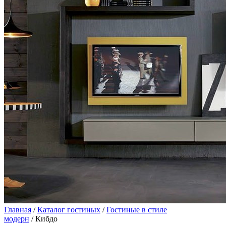
Главная
/
Каталог гостиных
/
Гостиные в стиле
модерн
/ Кибдо