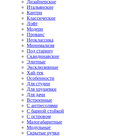
Дизайнерские
Итальянские
Кантри
Классические
Лофт
Модерн
Прованс
Неоклассика
Минимализм
Под старину
Скандинавские
Элитные
Эксклюзивные
Хай-тек
Особенности
Для студии
Для хрущевки
Для дачи
Встроенные
С антресолями
С барной стойкой
С островом
Малогабаритные
Модульные
Скрытые ручки