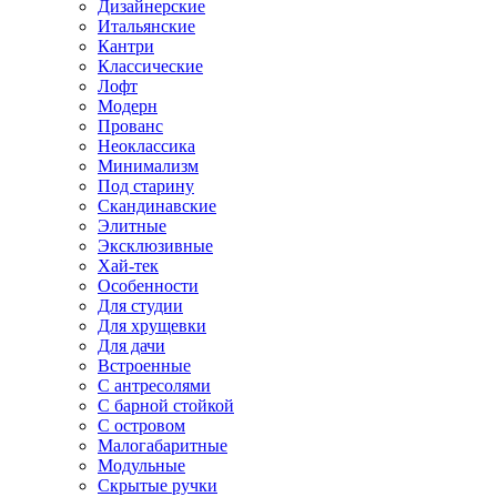
Дизайнерские
Итальянские
Кантри
Классические
Лофт
Модерн
Прованс
Неоклассика
Минимализм
Под старину
Скандинавские
Элитные
Эксклюзивные
Хай-тек
Особенности
Для студии
Для хрущевки
Для дачи
Встроенные
С антресолями
С барной стойкой
С островом
Малогабаритные
Модульные
Скрытые ручки