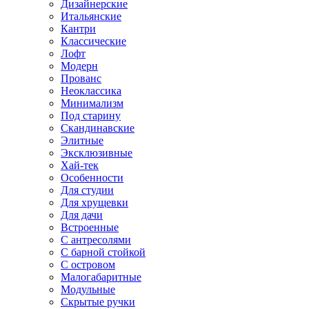
Дизайнерские
Итальянские
Кантри
Классические
Лофт
Модерн
Прованс
Неоклассика
Минимализм
Под старину
Скандинавские
Элитные
Эксклюзивные
Хай-тек
Особенности
Для студии
Для хрущевки
Для дачи
Встроенные
С антресолями
С барной стойкой
С островом
Малогабаритные
Модульные
Скрытые ручки