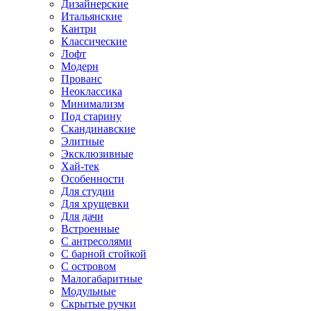
Дизайнерские
Итальянские
Кантри
Классические
Лофт
Модерн
Прованс
Неоклассика
Минимализм
Под старину
Скандинавские
Элитные
Эксклюзивные
Хай-тек
Особенности
Для студии
Для хрущевки
Для дачи
Встроенные
С антресолями
С барной стойкой
С островом
Малогабаритные
Модульные
Скрытые ручки